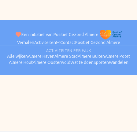
Een initiatief van Positief Gezond Almere
Verhalen
Activiteiten
Contact
Positief Gezond Almere
ACTIVITEITEN PER WIJK
Alle wijken
Almere Haven
Almere Stad
Almere Buiten
Almere Poort
Almere Hout
Almere Oosterwold
Wat te doen
Sporten
Wandelen