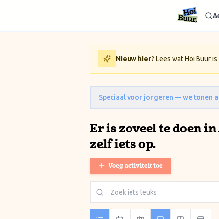
Ga naar inhoud / Skip to content
Ac
Nieuw hier?
Lees wat Hoi Buur is
Speciaal voor jongeren —
we tonen al
Er is zoveel te doen i
zelf iets op.
Voeg activiteit toe