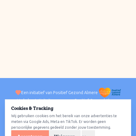
Een initiatief van Positief Gezond Almere
Verhalen
Activiteiten
Positief Gezond Almere
Contact
Cookies & Tracking
Wij gebruiken cookies om het bereik van onze advertenties te
ACTIVITEITEN PER WIJK
Alle wijken
Almere Haven
Almere Stad
Almere Buiten
Almere Poort
meten via Google Ads, Meta en TikTok. Er worden geen
persoonlijke gegevens gedeeld zonder jouw toestemming.
Almere Hout
Almere Oosterwold
Wat te doen
Sporten
Wandelen