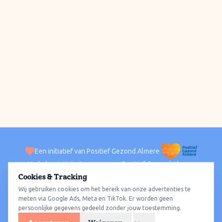
Een initiatief van Positief Gezond Almere
Verhalen
Activiteiten
Positief Gezond Almere
Contact
Cookies & Tracking
Wij gebruiken cookies om het bereik van onze advertenties te
ACTIVITEITEN PER WIJK
Alle wijken
Almere Haven
Almere Stad
Almere Buiten
Almere Poort
meten via Google Ads, Meta en TikTok. Er worden geen
persoonlijke gegevens gedeeld zonder jouw toestemming.
Almere Hout
Almere Oosterwold
Wat te doen
Sporten
Wandelen