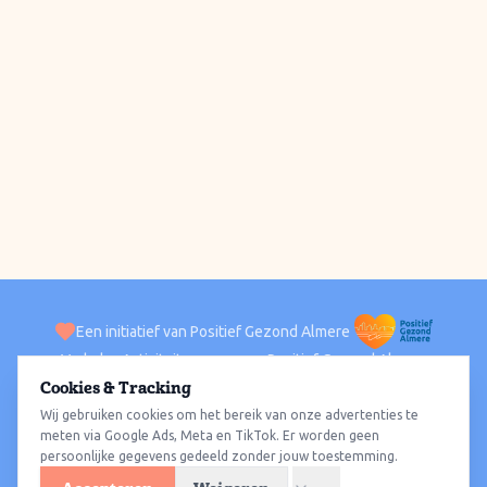
Een initiatief van Positief Gezond Almere
Verhalen
Activiteiten
Positief Gezond Almere
Contact
Cookies & Tracking
Wij gebruiken cookies om het bereik van onze advertenties te
ACTIVITEITEN PER WIJK
Alle wijken
Almere Haven
Almere Stad
Almere Buiten
Almere Poort
meten via Google Ads, Meta en TikTok. Er worden geen
persoonlijke gegevens gedeeld zonder jouw toestemming.
Almere Hout
Almere Oosterwold
Wat te doen
Sporten
Wandelen