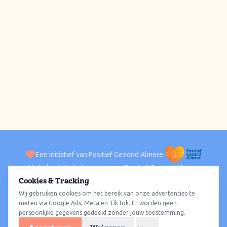
Een initiatief van Positief Gezond Almere
Verhalen
Activiteiten
Positief Gezond Almere
Contact
Cookies & Tracking
Wij gebruiken cookies om het bereik van onze advertenties te
ACTIVITEITEN PER WIJK
Alle wijken
Almere Haven
Almere Stad
Almere Buiten
Almere Poort
meten via Google Ads, Meta en TikTok. Er worden geen
persoonlijke gegevens gedeeld zonder jouw toestemming.
Almere Hout
Almere Oosterwold
Wat te doen
Sporten
Wandelen