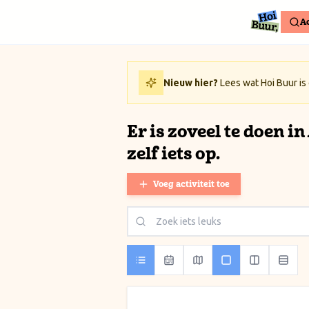
Ga naar inhoud / Skip to content
Ac
Nieuw hier?
Lees wat Hoi Buur is
Er is zoveel te doen i
zelf iets op.
Voeg activiteit toe