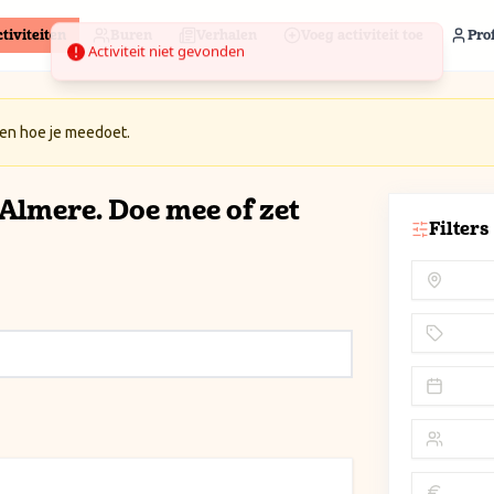
tiviteiten
Buren
Verhalen
Voeg activiteit toe
Prof
 en hoe je meedoet.
n Almere. Doe mee of zet
Filters