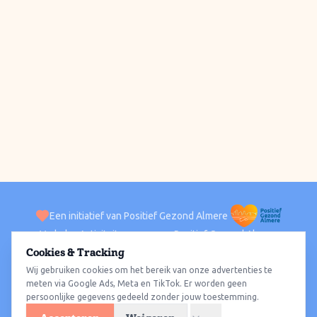
Een initiatief van Positief Gezond Almere
Verhalen
Activiteiten
Positief Gezond Almere
Contact
Cookies & Tracking
Wij gebruiken cookies om het bereik van onze advertenties te
ACTIVITEITEN PER WIJK
Alle wijken
Almere Haven
Almere Stad
Almere Buiten
Almere Poort
meten via Google Ads, Meta en TikTok. Er worden geen
persoonlijke gegevens gedeeld zonder jouw toestemming.
Almere Hout
Almere Oosterwold
Wat te doen
Sporten
Wandelen