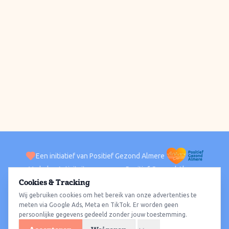
Een initiatief van Positief Gezond Almere
Verhalen
Activiteiten
Positief Gezond Almere
Contact
Cookies & Tracking
Wij gebruiken cookies om het bereik van onze advertenties te
ACTIVITEITEN PER WIJK
Alle wijken
Almere Haven
Almere Stad
Almere Buiten
Almere Poort
meten via Google Ads, Meta en TikTok. Er worden geen
persoonlijke gegevens gedeeld zonder jouw toestemming.
Almere Hout
Almere Oosterwold
Wat te doen
Sporten
Wandelen