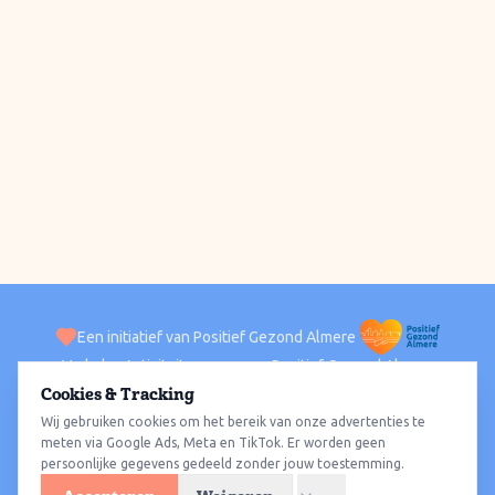
Een initiatief van Positief Gezond Almere
Verhalen
Activiteiten
Positief Gezond Almere
Contact
Cookies & Tracking
Wij gebruiken cookies om het bereik van onze advertenties te
ACTIVITEITEN PER WIJK
Alle wijken
Almere Haven
Almere Stad
Almere Buiten
Almere Poort
meten via Google Ads, Meta en TikTok. Er worden geen
persoonlijke gegevens gedeeld zonder jouw toestemming.
Almere Hout
Almere Oosterwold
Wat te doen
Sporten
Wandelen