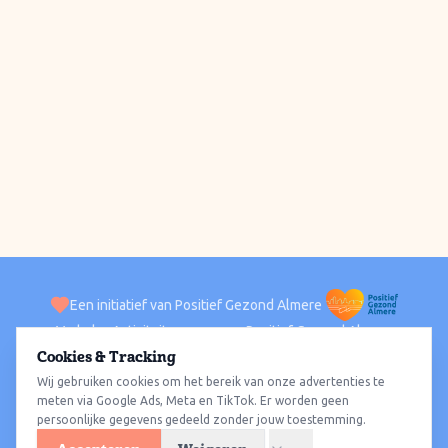
Een initiatief van Positief Gezond Almere
Verhalen
Activiteiten
Positief Gezond Almere
Contact
Cookies & Tracking
Wij gebruiken cookies om het bereik van onze advertenties te
ACTIVITEITEN PER WIJK
Alle wijken
Almere Haven
Almere Stad
Almere Buiten
Almere Poort
meten via Google Ads, Meta en TikTok. Er worden geen
persoonlijke gegevens gedeeld zonder jouw toestemming.
Almere Hout
Almere Oosterwold
Wat te doen
Sporten
Wandelen