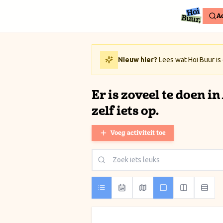
Ga naar inhoud / Skip to content
Ac
Nieuw hier?
Lees wat Hoi Buur is
Er is zoveel te doen i
zelf iets op.
Voeg activiteit toe