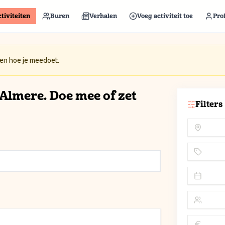
tiviteiten
Buren
Verhalen
Voeg activiteit toe
Prof
 en hoe je meedoet.
n Almere. Doe mee of zet
Filters