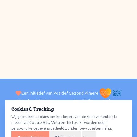
Een initiatief van Positief Gezond Almere
Verhalen
Activiteiten
Positief Gezond Almere
Contact
Cookies & Tracking
Wij gebruiken cookies om het bereik van onze advertenties te
ACTIVITEITEN PER WIJK
Alle wijken
Almere Haven
Almere Stad
Almere Buiten
Almere Poort
meten via Google Ads, Meta en TikTok. Er worden geen
persoonlijke gegevens gedeeld zonder jouw toestemming.
Almere Hout
Almere Oosterwold
Wat te doen
Sporten
Wandelen