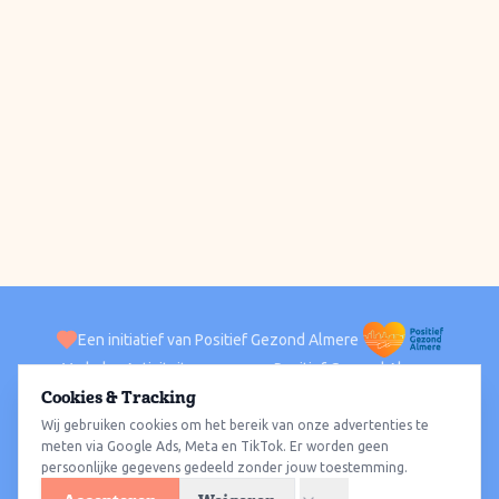
Een initiatief van Positief Gezond Almere
Verhalen
Activiteiten
Positief Gezond Almere
Contact
Cookies & Tracking
Wij gebruiken cookies om het bereik van onze advertenties te
ACTIVITEITEN PER WIJK
Alle wijken
Almere Haven
Almere Stad
Almere Buiten
Almere Poort
meten via Google Ads, Meta en TikTok. Er worden geen
persoonlijke gegevens gedeeld zonder jouw toestemming.
Almere Hout
Almere Oosterwold
Wat te doen
Sporten
Wandelen