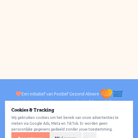
Een initiatief van Positief Gezond Almere
Verhalen
Activiteiten
Positief Gezond Almere
Contact
Cookies & Tracking
Wij gebruiken cookies om het bereik van onze advertenties te
ACTIVITEITEN PER WIJK
Alle wijken
Almere Haven
Almere Stad
Almere Buiten
Almere Poort
meten via Google Ads, Meta en TikTok. Er worden geen
persoonlijke gegevens gedeeld zonder jouw toestemming.
Almere Hout
Almere Oosterwold
Wat te doen
Sporten
Wandelen