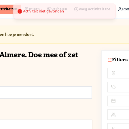
tiviteiten
Buren
Verhalen
Voeg activiteit toe
Prof
 en hoe je meedoet.
n Almere. Doe mee of zet
Filters