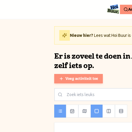
Ga naar inhoud / Skip to content
Ac
Nieuw hier?
Lees wat Hoi Buur is
Er is zoveel te doen i
zelf iets op.
Voeg activiteit toe