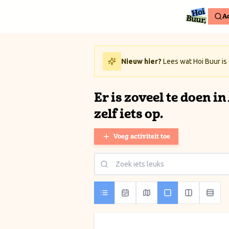
Ga naar inhoud / Skip to content
Ac
Nieuw hier?
Lees wat Hoi Buur is
Er is zoveel te doen i
zelf iets op.
Voeg activiteit toe