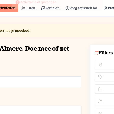
tiviteiten
Buren
Verhalen
Voeg activiteit toe
Prof
 en hoe je meedoet.
n Almere. Doe mee of zet
Filters