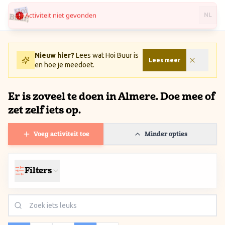
Activiteit niet gevonden
Ga naar inhoud / Skip to content
NL
Nieuw hier?
Lees wat Hoi Buur is
Lees meer
en hoe je meedoet.
Er is zoveel te doen in Almere. Doe mee of
zet zelf iets op.
Voeg activiteit toe
Minder opties
Filters