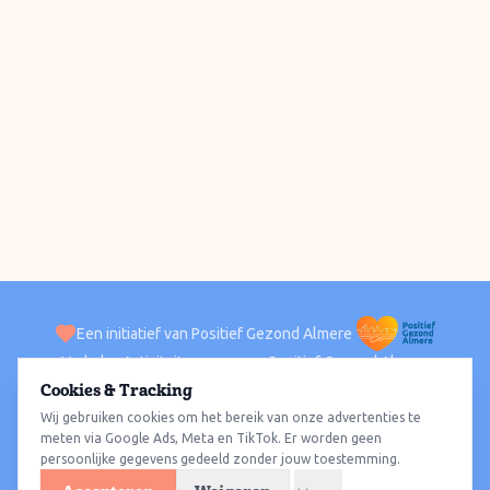
Een initiatief van Positief Gezond Almere
Verhalen
Activiteiten
Positief Gezond Almere
Contact
Cookies & Tracking
Wij gebruiken cookies om het bereik van onze advertenties te
ACTIVITEITEN PER WIJK
Alle wijken
Almere Haven
Almere Stad
Almere Buiten
Almere Poort
meten via Google Ads, Meta en TikTok. Er worden geen
persoonlijke gegevens gedeeld zonder jouw toestemming.
Almere Hout
Almere Oosterwold
Wat te doen
Sporten
Wandelen