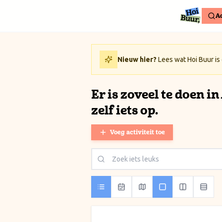
Ga naar inhoud / Skip to content
Ac
Nieuw hier?
Lees wat Hoi Buur is
Er is zoveel te doen i
zelf iets op.
Voeg activiteit toe