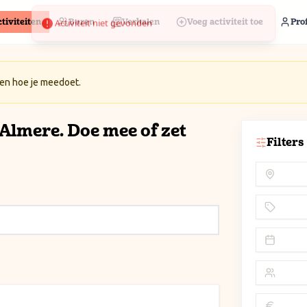
tiviteiten
Buren
Verhalen
Voeg activiteit toe
Prof
 en hoe je meedoet.
n Almere. Doe mee of zet
Filters