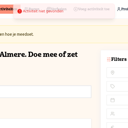
tiviteiten
Buren
Verhalen
Voeg activiteit toe
Prof
 en hoe je meedoet.
n Almere. Doe mee of zet
Filters