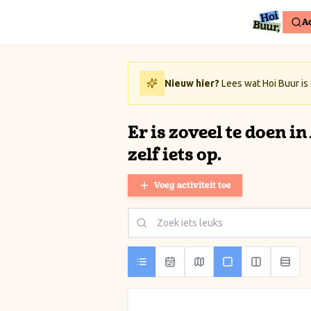
Ga naar inhoud / Skip to content
Ac
Nieuw hier?
Lees wat Hoi Buur is
Er is zoveel te doen i
zelf iets op.
Voeg activiteit toe