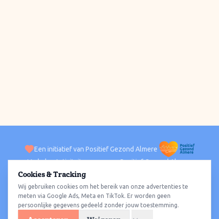
Een initiatief van Positief Gezond Almere
Verhalen
Activiteiten
Positief Gezond Almere
Contact
Cookies & Tracking
Wij gebruiken cookies om het bereik van onze advertenties te
ACTIVITEITEN PER WIJK
Alle wijken
Almere Haven
Almere Stad
Almere Buiten
Almere Poort
meten via Google Ads, Meta en TikTok. Er worden geen
persoonlijke gegevens gedeeld zonder jouw toestemming.
Almere Hout
Almere Oosterwold
Wat te doen
Sporten
Wandelen