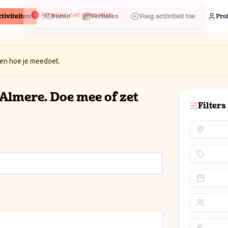
tiviteiten
Buren
Verhalen
Voeg activiteit toe
Prof
 en hoe je meedoet.
n Almere. Doe mee of zet
Filters