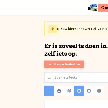
Ga naar inhoud / Skip to content
Ac
Nieuw hier?
Lees wat Hoi Buur is
Er is zoveel te doen i
zelf iets op.
Voeg activiteit toe