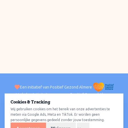
Een initiatief van Positief Gezond Almere
Verhalen
Activiteiten
Positief Gezond Almere
Contact
Cookies & Tracking
Wij gebruiken cookies om het bereik van onze advertenties te
ACTIVITEITEN PER WIJK
Alle wijken
Almere Haven
Almere Stad
Almere Buiten
Almere Poort
meten via Google Ads, Meta en TikTok. Er worden geen
persoonlijke gegevens gedeeld zonder jouw toestemming.
Almere Hout
Almere Oosterwold
Wat te doen
Sporten
Wandelen