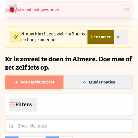
Activiteit niet gevonden
Ga naar inhoud / Skip to content
NL
Nieuw hier?
Lees wat Hoi Buur is
Lees meer
en hoe je meedoet.
Er is zoveel te doen in Almere. Doe mee of
zet zelf iets op.
Voeg activiteit toe
Minder opties
Filters