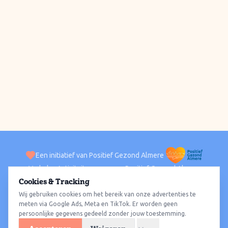
Een initiatief van Positief Gezond Almere
Verhalen
Activiteiten
Positief Gezond Almere
Contact
Cookies & Tracking
Wij gebruiken cookies om het bereik van onze advertenties te
ACTIVITEITEN PER WIJK
Alle wijken
Almere Haven
Almere Stad
Almere Buiten
Almere Poort
meten via Google Ads, Meta en TikTok. Er worden geen
persoonlijke gegevens gedeeld zonder jouw toestemming.
Almere Hout
Almere Oosterwold
Wat te doen
Sporten
Wandelen