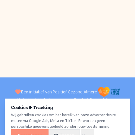
Een initiatief van Positief Gezond Almere
Verhalen
Activiteiten
Positief Gezond Almere
Contact
Cookies & Tracking
Wij gebruiken cookies om het bereik van onze advertenties te
ACTIVITEITEN PER WIJK
Alle wijken
Almere Haven
Almere Stad
Almere Buiten
Almere Poort
meten via Google Ads, Meta en TikTok. Er worden geen
persoonlijke gegevens gedeeld zonder jouw toestemming.
Almere Hout
Almere Oosterwold
Wat te doen
Sporten
Wandelen