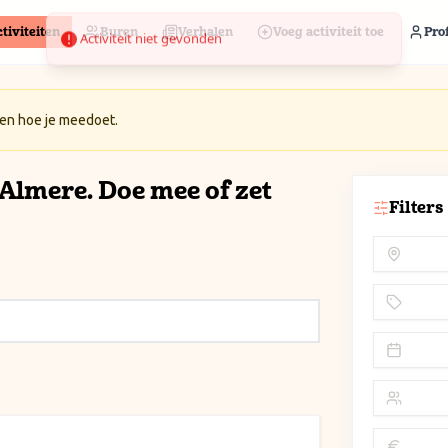
tiviteiten
Buren
Verhalen
Voeg activiteit toe
Prof
 en hoe je meedoet.
n Almere. Doe mee of zet
Filters