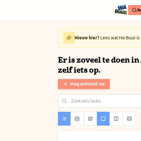
Ga naar inhoud / Skip to content
Ac
Nieuw hier?
Lees wat Hoi Buur is
Er is zoveel te doen i
zelf iets op.
Voeg activiteit toe