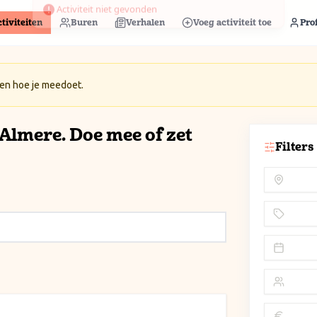
tiviteiten
Buren
Verhalen
Voeg activiteit toe
Prof
 en hoe je meedoet.
n Almere. Doe mee of zet
Filters