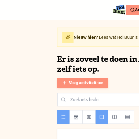
Ga naar inhoud / Skip to content
Ac
Nieuw hier?
Lees wat Hoi Buur is
Er is zoveel te doen i
zelf iets op.
Voeg activiteit toe