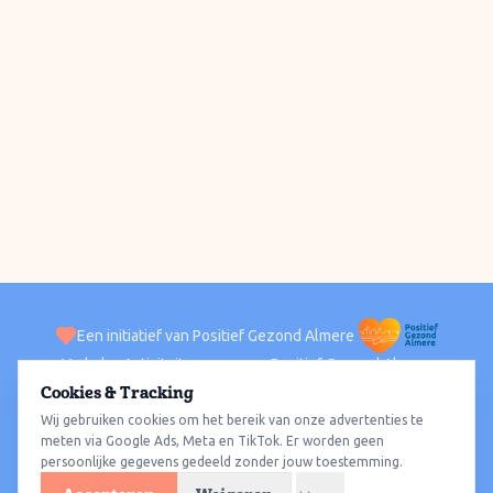
Een initiatief van Positief Gezond Almere
Verhalen
Activiteiten
Positief Gezond Almere
Contact
Cookies & Tracking
Wij gebruiken cookies om het bereik van onze advertenties te
ACTIVITEITEN PER WIJK
Alle wijken
Almere Haven
Almere Stad
Almere Buiten
Almere Poort
meten via Google Ads, Meta en TikTok. Er worden geen
persoonlijke gegevens gedeeld zonder jouw toestemming.
Almere Hout
Almere Oosterwold
Wat te doen
Sporten
Wandelen