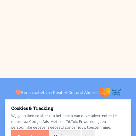
Een initiatief van Positief Gezond Almere
Verhalen
Activiteiten
Positief Gezond Almere
Contact
Cookies & Tracking
Wij gebruiken cookies om het bereik van onze advertenties te
ACTIVITEITEN PER WIJK
Alle wijken
Almere Haven
Almere Stad
Almere Buiten
Almere Poort
meten via Google Ads, Meta en TikTok. Er worden geen
persoonlijke gegevens gedeeld zonder jouw toestemming.
Almere Hout
Almere Oosterwold
Wat te doen
Sporten
Wandelen