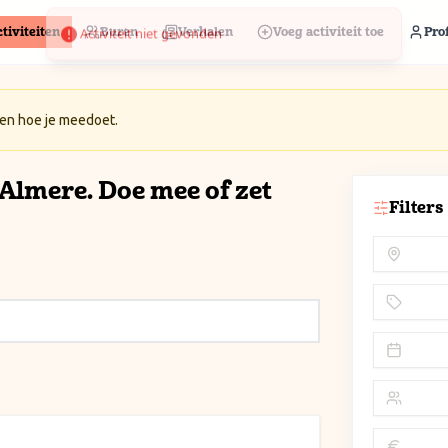
tiviteiten
Buren
Verhalen
Voeg activiteit toe
Prof
 en hoe je meedoet.
n Almere. Doe mee of zet
Filters