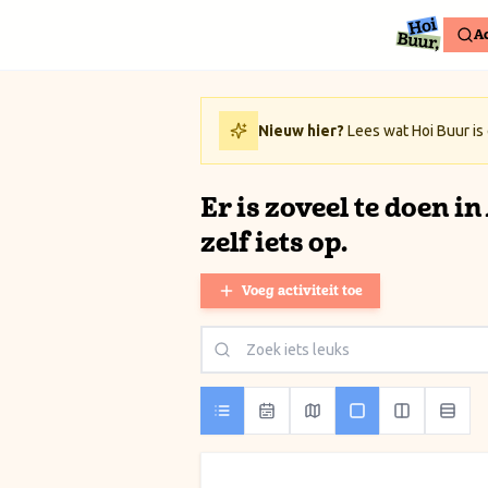
Ga naar inhoud / Skip to content
Ac
Nieuw hier?
Lees wat Hoi Buur is
Er is zoveel te doen i
zelf iets op.
Voeg activiteit toe