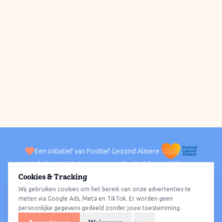
Een initiatief van Positief Gezond Almere
Verhalen
Activiteiten
Positief Gezond Almere
Contact
Cookies & Tracking
Wij gebruiken cookies om het bereik van onze advertenties te
ACTIVITEITEN PER WIJK
Alle wijken
Almere Haven
Almere Stad
Almere Buiten
Almere Poort
meten via Google Ads, Meta en TikTok. Er worden geen
persoonlijke gegevens gedeeld zonder jouw toestemming.
Almere Hout
Almere Oosterwold
Wat te doen
Sporten
Wandelen