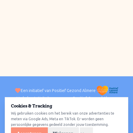
Een initiatief van Positief Gezond Almere
Verhalen
Activiteiten
Positief Gezond Almere
Contact
Cookies & Tracking
Wij gebruiken cookies om het bereik van onze advertenties te
ACTIVITEITEN PER WIJK
Alle wijken
Almere Haven
Almere Stad
Almere Buiten
Almere Poort
meten via Google Ads, Meta en TikTok. Er worden geen
persoonlijke gegevens gedeeld zonder jouw toestemming.
Almere Hout
Almere Oosterwold
Wat te doen
Sporten
Wandelen