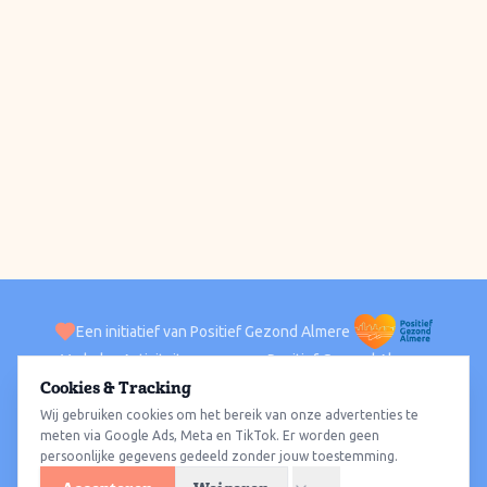
Een initiatief van Positief Gezond Almere
Verhalen
Activiteiten
Positief Gezond Almere
Contact
Cookies & Tracking
Wij gebruiken cookies om het bereik van onze advertenties te
ACTIVITEITEN PER WIJK
Alle wijken
Almere Haven
Almere Stad
Almere Buiten
Almere Poort
meten via Google Ads, Meta en TikTok. Er worden geen
persoonlijke gegevens gedeeld zonder jouw toestemming.
Almere Hout
Almere Oosterwold
Wat te doen
Sporten
Wandelen