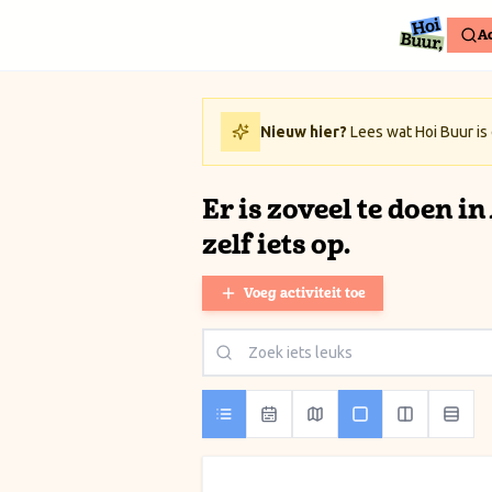
Ga naar inhoud / Skip to content
Ac
Nieuw hier?
Lees wat Hoi Buur is
Er is zoveel te doen i
zelf iets op.
Voeg activiteit toe