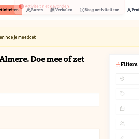
tiviteiten
Buren
Verhalen
Voeg activiteit toe
Prof
 en hoe je meedoet.
n Almere. Doe mee of zet
Filters