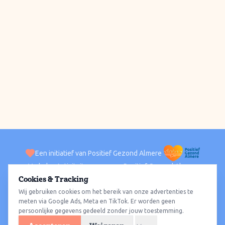
Een initiatief van Positief Gezond Almere
Verhalen
Activiteiten
Positief Gezond Almere
Contact
Cookies & Tracking
Wij gebruiken cookies om het bereik van onze advertenties te
ACTIVITEITEN PER WIJK
Alle wijken
Almere Haven
Almere Stad
Almere Buiten
Almere Poort
meten via Google Ads, Meta en TikTok. Er worden geen
persoonlijke gegevens gedeeld zonder jouw toestemming.
Almere Hout
Almere Oosterwold
Wat te doen
Sporten
Wandelen