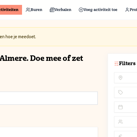
tiviteiten
Buren
Verhalen
Voeg activiteit toe
Prof
 en hoe je meedoet.
n Almere. Doe mee of zet
Filters