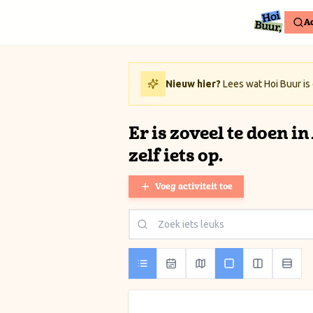
Ga naar inhoud / Skip to content
Ac
Nieuw hier?
Lees wat Hoi Buur is
Er is zoveel te doen i
zelf iets op.
Voeg activiteit toe