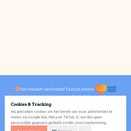
Een initiatief van Positief Gezond Almere
Verhalen
Activiteiten
Positief Gezond Almere
Contact
Cookies & Tracking
Wij gebruiken cookies om het bereik van onze advertenties te
ACTIVITEITEN PER WIJK
Alle wijken
Almere Haven
Almere Stad
Almere Buiten
Almere Poort
meten via Google Ads, Meta en TikTok. Er worden geen
persoonlijke gegevens gedeeld zonder jouw toestemming.
Almere Hout
Almere Oosterwold
Wat te doen
Sporten
Wandelen