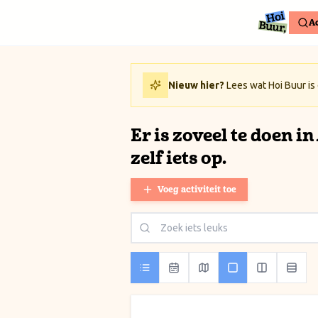
Ga naar inhoud / Skip to content
Ac
Nieuw hier?
Lees wat Hoi Buur is
Er is zoveel te doen i
zelf iets op.
Voeg activiteit toe