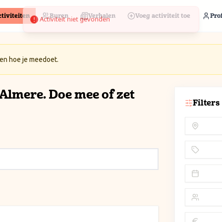
tiviteiten
Buren
Verhalen
Voeg activiteit toe
Prof
 en hoe je meedoet.
n Almere. Doe mee of zet
Filters