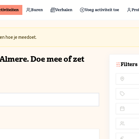
tiviteiten
Buren
Verhalen
Voeg activiteit toe
Prof
 en hoe je meedoet.
n Almere. Doe mee of zet
Filters