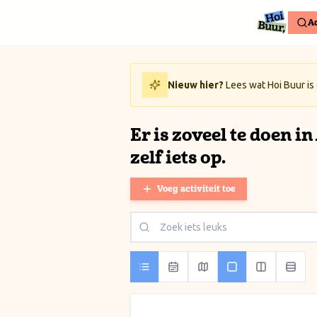
Ga naar inhoud / Skip to content
Ac
Nieuw hier?
Lees wat Hoi Buur is
Er is zoveel te doen i
zelf iets op.
Voeg activiteit toe