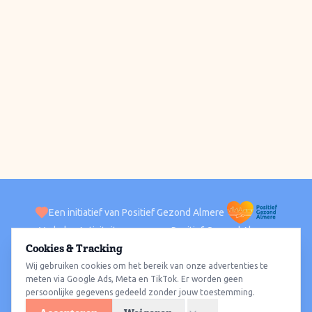
Een initiatief van Positief Gezond Almere
Verhalen
Activiteiten
Positief Gezond Almere
Contact
Cookies & Tracking
Wij gebruiken cookies om het bereik van onze advertenties te
ACTIVITEITEN PER WIJK
Alle wijken
Almere Haven
Almere Stad
Almere Buiten
Almere Poort
meten via Google Ads, Meta en TikTok. Er worden geen
persoonlijke gegevens gedeeld zonder jouw toestemming.
Almere Hout
Almere Oosterwold
Wat te doen
Sporten
Wandelen