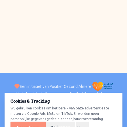
Een initiatief van Positief Gezond Almere
Verhalen
Activiteiten
Positief Gezond Almere
Contact
Cookies & Tracking
Wij gebruiken cookies om het bereik van onze advertenties te
ACTIVITEITEN PER WIJK
Alle wijken
Almere Haven
Almere Stad
Almere Buiten
Almere Poort
meten via Google Ads, Meta en TikTok. Er worden geen
persoonlijke gegevens gedeeld zonder jouw toestemming.
Almere Hout
Almere Oosterwold
Wat te doen
Sporten
Wandelen