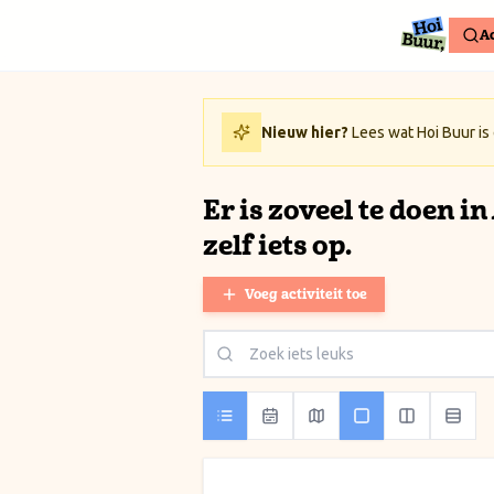
Ga naar inhoud / Skip to content
Ac
Nieuw hier?
Lees wat Hoi Buur is
Er is zoveel te doen i
zelf iets op.
Voeg activiteit toe