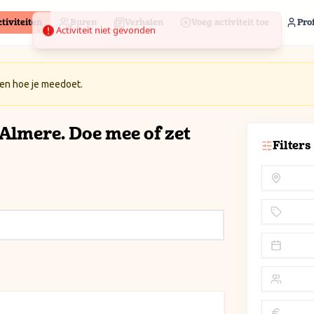
tiviteiten
Buren
Verhalen
Voeg activiteit toe
Prof
 en hoe je meedoet.
n Almere. Doe mee of zet
Filters