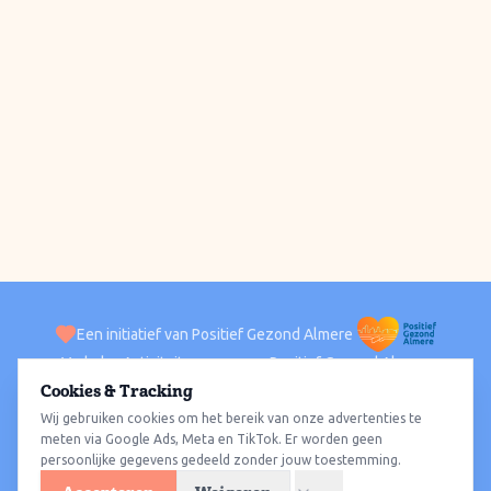
Een initiatief van Positief Gezond Almere
Verhalen
Activiteiten
Positief Gezond Almere
Contact
Cookies & Tracking
Wij gebruiken cookies om het bereik van onze advertenties te
ACTIVITEITEN PER WIJK
Alle wijken
Almere Haven
Almere Stad
Almere Buiten
Almere Poort
meten via Google Ads, Meta en TikTok. Er worden geen
persoonlijke gegevens gedeeld zonder jouw toestemming.
Almere Hout
Almere Oosterwold
Wat te doen
Sporten
Wandelen