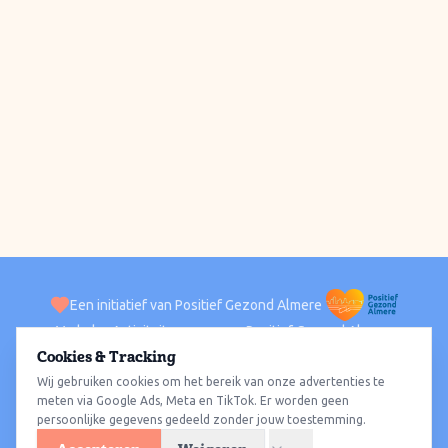
Een initiatief van Positief Gezond Almere
Verhalen
Activiteiten
Positief Gezond Almere
Contact
Cookies & Tracking
Wij gebruiken cookies om het bereik van onze advertenties te
ACTIVITEITEN PER WIJK
Alle wijken
Almere Haven
Almere Stad
Almere Buiten
Almere Poort
meten via Google Ads, Meta en TikTok. Er worden geen
persoonlijke gegevens gedeeld zonder jouw toestemming.
Almere Hout
Almere Oosterwold
Wat te doen
Sporten
Wandelen