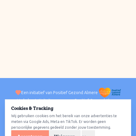
Een initiatief van Positief Gezond Almere
Verhalen
Activiteiten
Positief Gezond Almere
Contact
Cookies & Tracking
Wij gebruiken cookies om het bereik van onze advertenties te
ACTIVITEITEN PER WIJK
Alle wijken
Almere Haven
Almere Stad
Almere Buiten
Almere Poort
meten via Google Ads, Meta en TikTok. Er worden geen
persoonlijke gegevens gedeeld zonder jouw toestemming.
Almere Hout
Almere Oosterwold
Wat te doen
Sporten
Wandelen