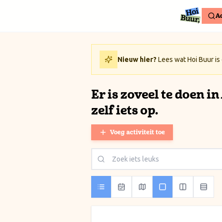
Ga naar inhoud / Skip to content
Ac
Nieuw hier?
Lees wat Hoi Buur is
Er is zoveel te doen i
zelf iets op.
Voeg activiteit toe