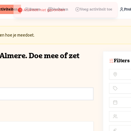
tiviteiten
Buren
Verhalen
Voeg activiteit toe
Prof
 en hoe je meedoet.
n Almere. Doe mee of zet
Filters