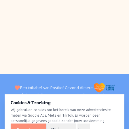
Een initiatief van Positief Gezond Almere
Verhalen
Activiteiten
Positief Gezond Almere
Contact
Cookies & Tracking
Wij gebruiken cookies om het bereik van onze advertenties te
ACTIVITEITEN PER WIJK
Alle wijken
Almere Haven
Almere Stad
Almere Buiten
Almere Poort
meten via Google Ads, Meta en TikTok. Er worden geen
persoonlijke gegevens gedeeld zonder jouw toestemming.
Almere Hout
Almere Oosterwold
Wat te doen
Sporten
Wandelen