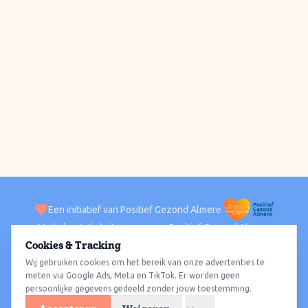
Een initiatief van Positief Gezond Almere
Verhalen
Activiteiten
Positief Gezond Almere
Contact
Cookies & Tracking
Wij gebruiken cookies om het bereik van onze advertenties te
ACTIVITEITEN PER WIJK
Alle wijken
Almere Haven
Almere Stad
Almere Buiten
Almere Poort
meten via Google Ads, Meta en TikTok. Er worden geen
persoonlijke gegevens gedeeld zonder jouw toestemming.
Almere Hout
Almere Oosterwold
Wat te doen
Sporten
Wandelen