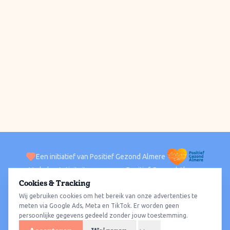
Een initiatief van Positief Gezond Almere
Verhalen
Activiteiten
Positief Gezond Almere
Contact
Cookies & Tracking
Wij gebruiken cookies om het bereik van onze advertenties te
ACTIVITEITEN PER WIJK
Alle wijken
Almere Haven
Almere Stad
Almere Buiten
Almere Poort
meten via Google Ads, Meta en TikTok. Er worden geen
persoonlijke gegevens gedeeld zonder jouw toestemming.
Almere Hout
Almere Oosterwold
Wat te doen
Sporten
Wandelen