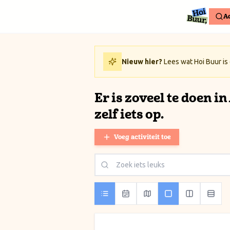
Ga naar inhoud / Skip to content
Ac
Nieuw hier?
Lees wat Hoi Buur is
Er is zoveel te doen i
zelf iets op.
Voeg activiteit toe