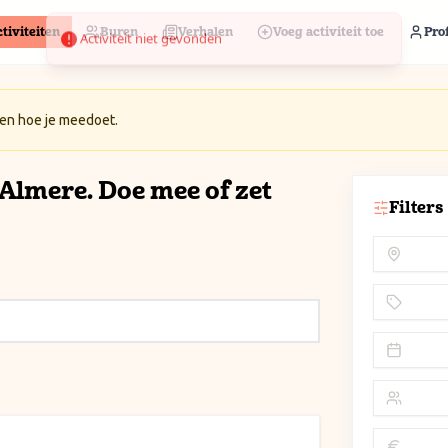
tiviteiten
Buren
Verhalen
Voeg activiteit toe
Prof
 en hoe je meedoet.
n Almere. Doe mee of zet
Filters